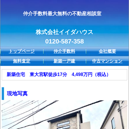
仲介手数料最大無料の不動産相談室
株式会社イイダハウス
0120-587-358
トップページ
仲介手数料
会社概要
無料査定
新築一戸建
中古マンション
新築住宅 東大宮駅徒歩17分 4,498万円（税込）
現地写真