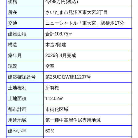
価格
4,498万円(税込)
所在
さいたま市見沼区東大宮3丁目
交通
ニューシャトル「東大宮」駅徒歩17分
建物面積
合計108.75㎡
構造
木造2階建
築年月
2026年4月完成
現況
空室
建築確認番号
第25UDI1W建11207号
土地権利
所有権
土地面積
112.02㎡
都市計画
市街化区域
用途地域
第一種中高層住居専用地域
建ぺい率
60％