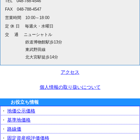
TEL 048-788-4546
FAX 048-788-4547
営業時間 10:00～18:00
定 休 日 毎週火・水曜日
交 通 ニューシャトル
鉄道博物館駅歩13分
東武野田線
北大宮駅徒歩14分
アクセス
個人情報の取り扱いについて
お役立ち情報
・
地価公示価格
・
基準地価格
・
路線価
・
固定資産税評価価格