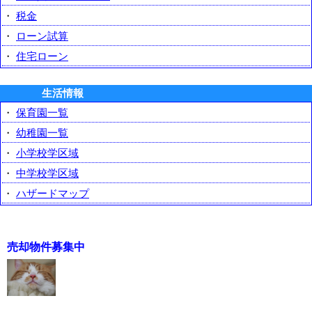
・
税金
・
ローン試算
・
住宅ローン
生活情報
・
保育園一覧
・
幼稚園一覧
・
小学校学区域
・
中学校学区域
・
ハザードマップ
売却物件募集中