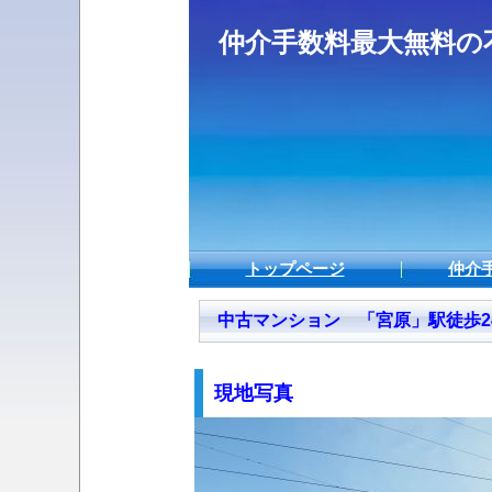
仲介手数料最大無料
トップページ
仲介
中古マンション 「宮原」駅徒歩24分
現地写真